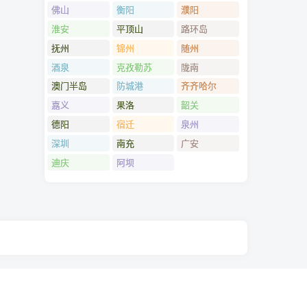
佛山
衡阳
濮阳
淮安
平顶山
路环岛
抚州
锦州
随州
酒泉
克孜勒苏
陇南
澳门半岛
防城港
齐齐哈尔
嘉义
果洛
韶关
德阳
宿迁
泉州
深圳
南充
广安
迪庆
阿坝