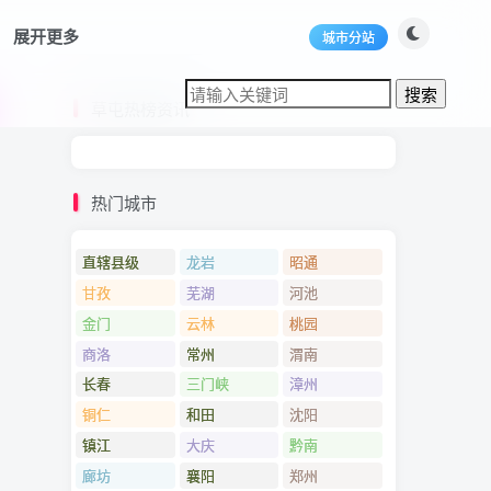
展开更多
城市分站
草屯热榜资讯
热门城市
直辖县级
龙岩
昭通
甘孜
芜湖
河池
金门
云林
桃园
商洛
常州
渭南
长春
三门峡
漳州
铜仁
和田
沈阳
镇江
大庆
黔南
廊坊
襄阳
郑州